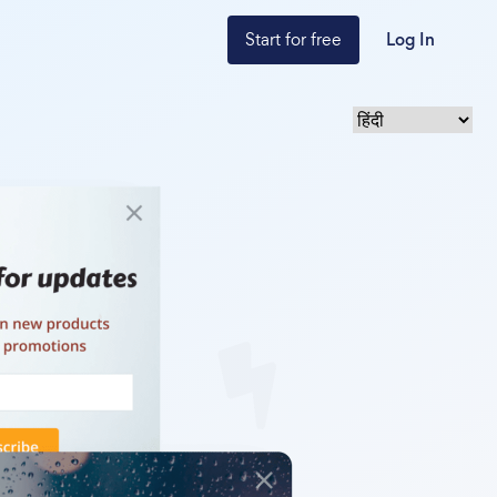
Start for free
Log In