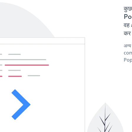
कुछ
Po
वह
कर 
अन्
comp
Pop