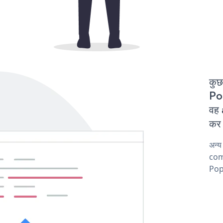
कुछ
Po
वह
कर 
अन्
comp
Popu