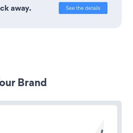
ick away.
See the details
our Brand