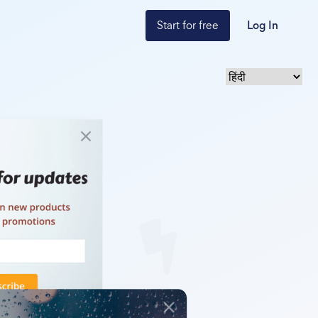
Start for free
Log In