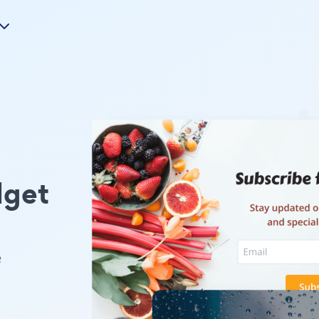
get
e