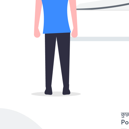
कुछ
Po