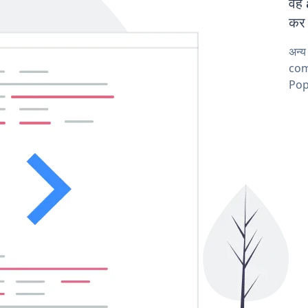
वह
कर 
अन्
comp
Pop