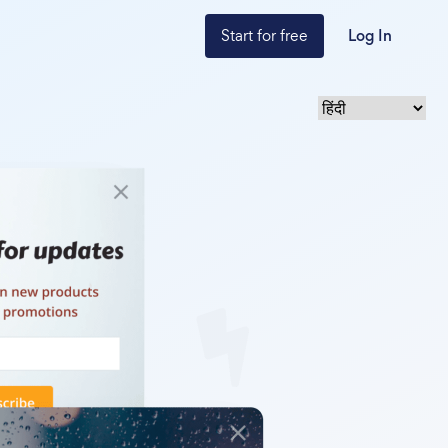
Start for free
Log In