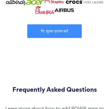
नि: शुल्क प्रारंभ करें
Frequently Asked Questions
Learn more about how to add POWR apps to