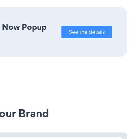
te Now Popup
See the details
our Brand