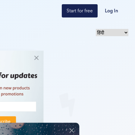
Start for free
Log In