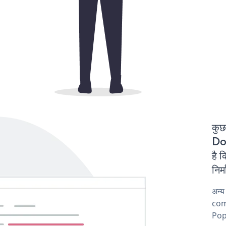
कुछ
Do
है
निर
अन्
comp
Pop