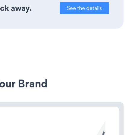
ick away.
See the details
our Brand