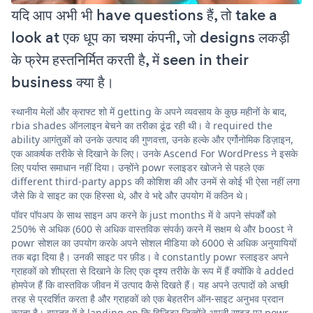
यदि आप अभी भी have questions हैं, तो take a
look at एक धूप का चश्मा कंपनी, जो designs लकड़ी
के फ्रेम हस्तनिर्मित करती है, में seen in their
business क्या है।
स्थानीय मेलों और क्राफ्ट शो में getting के अपने व्यवसाय के कुछ महीनों के बाद,
rbia shades ऑनलाइन बेचने का तरीका ढूंढ रही थी। वे required the
ability आगंतुकों को उनके उत्पाद की गुणवत्ता, उनके हल्के और एर्गोनोमिक डिज़ाइन,
एक आकर्षक तरीके से दिखाने के लिए। उनके Ascend For WordPress ने इसके
लिए पर्याप्त समाधान नहीं दिया। उन्होंने powr स्लाइडर खोजने से पहले एक
different third-party apps की कोशिश की और उनमें से कोई भी ऐसा नहीं लगा
जैसे कि वे साइट का एक हिस्सा थे, और वे भद्दे और उपयोग में कठिन थे।
पॉवर पॉपअप के साथ साइन अप करने के just months में वे अपने संपर्कों को
250% से अधिक (600 से अधिक वास्तविक संपर्क) करने में सक्षम थे और boost ने
powr सोशल का उपयोग करके अपने सोशल मीडिया को 6000 से अधिक अनुयायियों
तक बढ़ा दिया है। उनकी साइट पर फ़ीड। वे constantly powr स्लाइडर अपने
ग्राहकों को शीघ्रता से दिखाने के लिए एक दृश्य तरीके के रूप में हैं क्योंकि वे added
होमपेज हैं कि वास्तविक जीवन में उत्पाद कैसे दिखते हैं। यह अपने उत्पादों को अच्छी
तरह से प्रदर्शित करता है और ग्राहकों को एक बेहतरीन ऑन-साइट अनुभव प्रदान
करता है। वास्तव में वे landing on कि विज़िटर जिन्होंने अपनी साइट पर powr