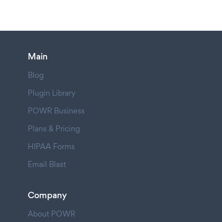
Main
Blog
Plugin Library
POWR Business
Plans & Pricing
HIPAA Forms
Email Blast
Company
About POWR