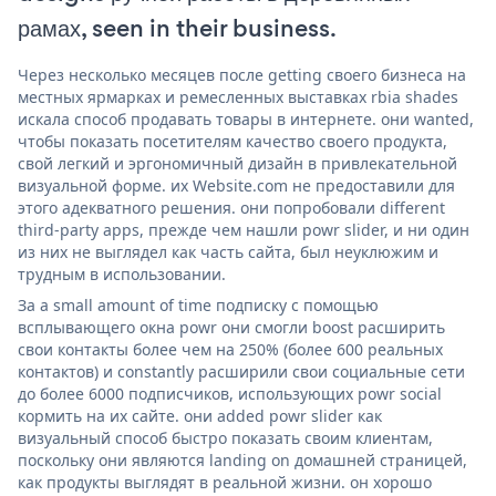
рамах, seen in their business.
Через несколько месяцев после getting своего бизнеса на
местных ярмарках и ремесленных выставках rbia shades
искала способ продавать товары в интернете. они wanted,
чтобы показать посетителям качество своего продукта,
свой легкий и эргономичный дизайн в привлекательной
визуальной форме. их Website.com не предоставили для
этого адекватного решения. они попробовали different
third-party apps, прежде чем нашли powr slider, и ни один
из них не выглядел как часть сайта, был неуклюжим и
трудным в использовании.
За a small amount of time подписку с помощью
всплывающего окна powr они смогли boost расширить
свои контакты более чем на 250% (более 600 реальных
контактов) и constantly расширили свои социальные сети
до более 6000 подписчиков, использующих powr social
кормить на их сайте. они added powr slider как
визуальный способ быстро показать своим клиентам,
поскольку они являются landing on домашней страницей,
как продукты выглядят в реальной жизни. он хорошо