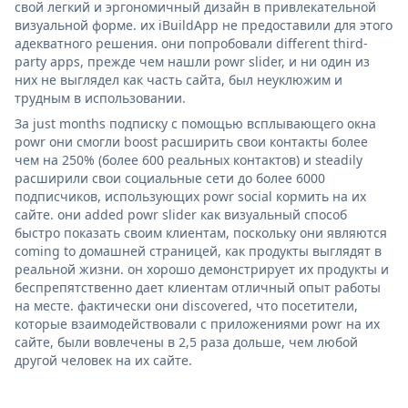
свой легкий и эргономичный дизайн в привлекательной
визуальной форме. их iBuildApp не предоставили для этого
адекватного решения. они попробовали different third-
party apps, прежде чем нашли powr slider, и ни один из
них не выглядел как часть сайта, был неуклюжим и
трудным в использовании.
За just months подписку с помощью всплывающего окна
powr они смогли boost расширить свои контакты более
чем на 250% (более 600 реальных контактов) и steadily
расширили свои социальные сети до более 6000
подписчиков, использующих powr social кормить на их
сайте. они added powr slider как визуальный способ
быстро показать своим клиентам, поскольку они являются
coming to домашней страницей, как продукты выглядят в
реальной жизни. он хорошо демонстрирует их продукты и
беспрепятственно дает клиентам отличный опыт работы
на месте. фактически они discovered, что посетители,
которые взаимодействовали с приложениями powr на их
сайте, были вовлечены в 2,5 раза дольше, чем любой
другой человек на их сайте.