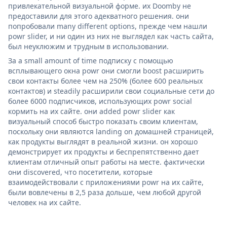
привлекательной визуальной форме. их Doomby не
предоставили для этого адекватного решения. они
попробовали many different options, прежде чем нашли
powr slider, и ни один из них не выглядел как часть сайта,
был неуклюжим и трудным в использовании.
За a small amount of time подписку с помощью
всплывающего окна powr они смогли boost расширить
свои контакты более чем на 250% (более 600 реальных
контактов) и steadily расширили свои социальные сети до
более 6000 подписчиков, использующих powr social
кормить на их сайте. они added powr slider как
визуальный способ быстро показать своим клиентам,
поскольку они являются landing on домашней страницей,
как продукты выглядят в реальной жизни. он хорошо
демонстрирует их продукты и беспрепятственно дает
клиентам отличный опыт работы на месте. фактически
они discovered, что посетители, которые
взаимодействовали с приложениями powr на их сайте,
были вовлечены в 2,5 раза дольше, чем любой другой
человек на их сайте.