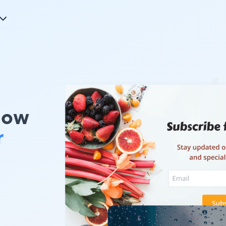
Now
r