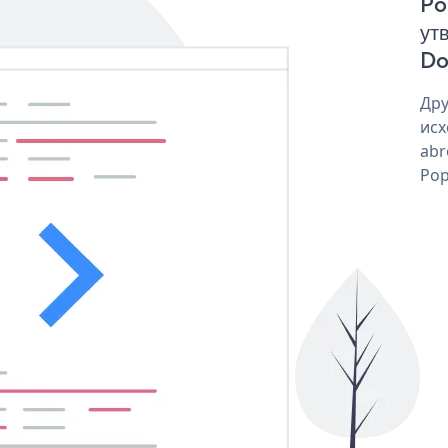
Po
ут
Do
Дру
исх
abr
Pop