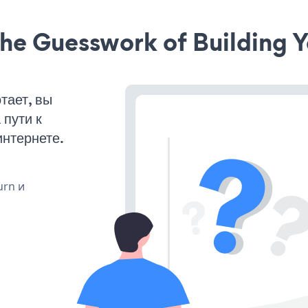
he Guesswork of Building Y
тает, вы
пути к
интернете.
urn и