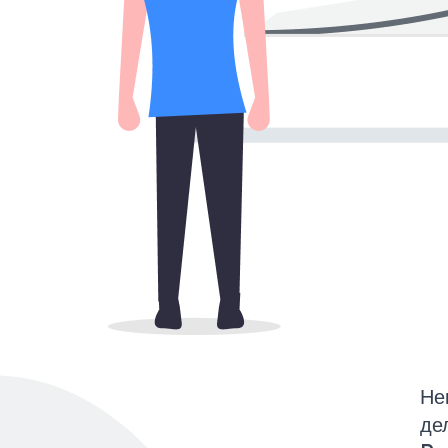
Не
де