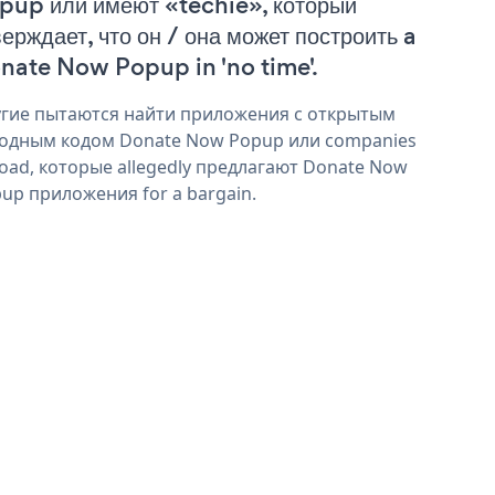
pup или имеют «techie», который
верждает, что он / она может построить a
nate Now Popup in 'no time'.
гие пытаются найти приложения с открытым
одным кодом Donate Now Popup или companies
oad, которые allegedly предлагают Donate Now
up приложения for a bargain.