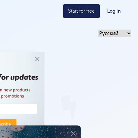
Start for free
Log In