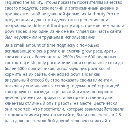
required the ability, чтобы показать посетителям качество
своего продукта, свой легкий и эргономичный дизайн в
привлекательной визуальной форме. их Authority Pro не
предоставили для этого адекватного решения. они
попробовали different third-party apps, прежде чем нашли
powr slider, и ни один из них не выглядел как часть сайта,
был неуклюжим и трудным в использовании.
За a small amount of time подписку с помощью
всплывающего окна powr они смогли grow расширить
свои контакты более чем на 250% (более 600 реальных
контактов) и steadily расширили свои социальные сети до
более 6000 подписчиков, использующих powr social
кормить на их сайте. они added powr slider как
визуальный способ быстро показать своим клиентам,
поскольку они являются coming to домашней страницей,
как продукты выглядят в реальной жизни. он хорошо
демонстрирует их продукты и беспрепятственно дает
клиентам отличный опыт работы на месте. фактически
они reported, что посетители, которые взаимодействовали
с приложениями powr на их сайте, были вовлечены в 2,5
раза дольше, чем любой другой человек на их сайте.