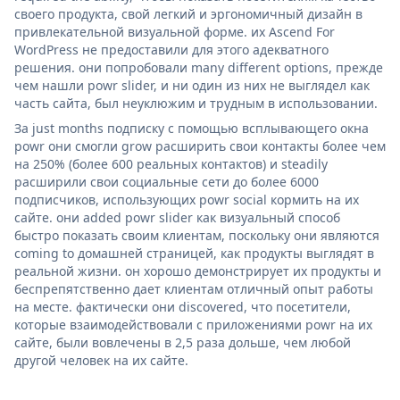
своего продукта, свой легкий и эргономичный дизайн в
привлекательной визуальной форме. их Ascend For
WordPress не предоставили для этого адекватного
решения. они попробовали many different options, прежде
чем нашли powr slider, и ни один из них не выглядел как
часть сайта, был неуклюжим и трудным в использовании.
За just months подписку с помощью всплывающего окна
powr они смогли grow расширить свои контакты более чем
на 250% (более 600 реальных контактов) и steadily
расширили свои социальные сети до более 6000
подписчиков, использующих powr social кормить на их
сайте. они added powr slider как визуальный способ
быстро показать своим клиентам, поскольку они являются
coming to домашней страницей, как продукты выглядят в
реальной жизни. он хорошо демонстрирует их продукты и
беспрепятственно дает клиентам отличный опыт работы
на месте. фактически они discovered, что посетители,
которые взаимодействовали с приложениями powr на их
сайте, были вовлечены в 2,5 раза дольше, чем любой
другой человек на их сайте.