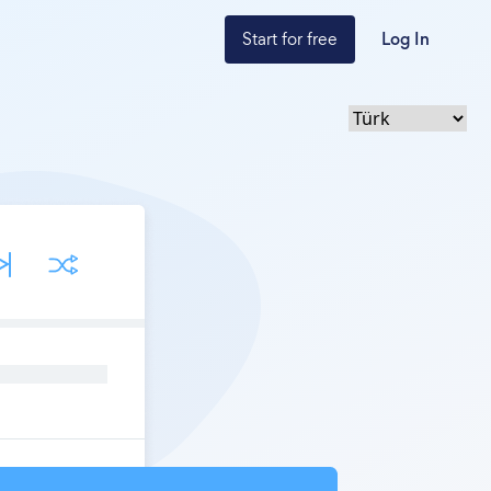
Start for free
Log In