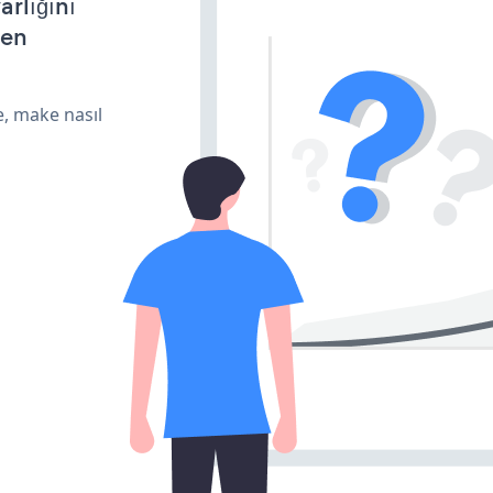
arlığını
den
e, make nasıl