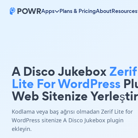
Apps
Plans & Pricing
About
Resources
A Disco Jukebox
Zerif
Lite For WordPress
Pl
Web Sitenize Yerleştir
Kodlama veya baş ağrısı olmadan Zerif Lite for
WordPress sitenize A Disco Jukebox plugin
ekleyin.