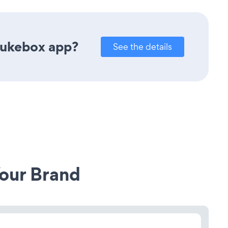
Jukebox app?
See the details
our Brand