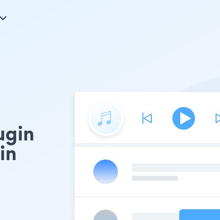
ugin
in