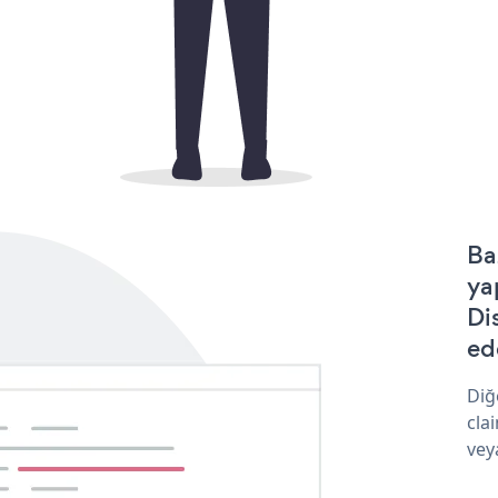
Ba
ya
Di
ede
Diğ
cla
vey