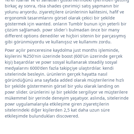
birkaç ay sonra, rbia shades çevrimiçi satış yapmanın bir
yolunu arıyordu. ziyaretçilere ürünlerinin kalitesini, hafif ve
ergonomik tasarımlarını görsel olarak çekici bir şekilde
göstermek için wanted. onların Tumblr bunun için yeterli bir
çözüm sağlamadı. powr slider'ı bulmadan önce bir many
different options denediler ve hiçbiri sitenin bir parçasıymış
gibi görünmüyordu ve kullanışsız ve kullanımı zordu.
Powr açılır penceresine kaydolma just months işleminde,
kişilerini %250'nin üzerinde boost (600'ün üzerinde gerçek
kişi) başardılar ve powr sosyal kullanarak steadily sosyal
medyalarını 6000'den fazla takipçiye ulaştırdılar. kendi
sitelerinde besleyin. ürünlerin gerçek hayatta nasıl
göründüğünü ana sayfada added olarak müşterilerine hızlı
bir şekilde göstermenin görsel bir yolu olarak landing on
powr slider. ürünlerini iyi bir şekilde sergiliyor ve müşterilere
mükemmel bir yerinde deneyim yaşatıyor. aslında, sitelerinde
powr uygulamalarıyla etkileşime giren ziyaretçilerin
sitelerindeki diğer kişilerden 2,5 kat daha uzun süre
etkileşimde bulundukları discovered.