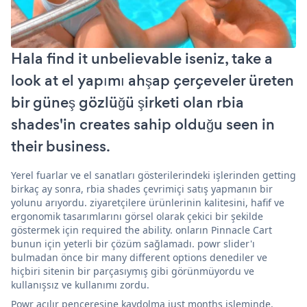
Hala find it unbelievable iseniz, take a
look at el yapımı ahşap çerçeveler üreten
bir güneş gözlüğü şirketi olan rbia
shades'in creates sahip olduğu seen in
their business.
Yerel fuarlar ve el sanatları gösterilerindeki işlerinden getting
birkaç ay sonra, rbia shades çevrimiçi satış yapmanın bir
yolunu arıyordu. ziyaretçilere ürünlerinin kalitesini, hafif ve
ergonomik tasarımlarını görsel olarak çekici bir şekilde
göstermek için required the ability. onların Pinnacle Cart
bunun için yeterli bir çözüm sağlamadı. powr slider'ı
bulmadan önce bir many different options denediler ve
hiçbiri sitenin bir parçasıymış gibi görünmüyordu ve
kullanışsız ve kullanımı zordu.
Powr açılır penceresine kaydolma just months işleminde,