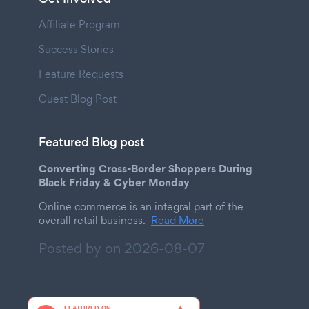
Affiliate Program
Success Stories
Feature Requests
Guest Blog Post
Featured Blog post
Converting Cross-Border Shoppers During
Black Friday & Cyber Monday
Online commerce is an integral part of the
overall retail business.
Read More
Posted by on
2026-08-07