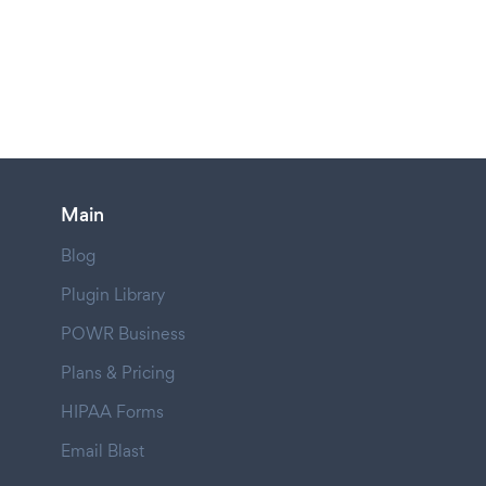
Main
Blog
Plugin Library
POWR Business
Plans & Pricing
HIPAA Forms
Email Blast