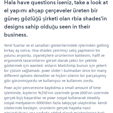
Hala have questions iseniz, take a look at
el yapımı ahşap çerçeveler üreten bir
güneş gözlüğü şirketi olan rbia shades'in
designs sahip olduğu seen in their
business.
Yerel fuarlar ve el sanatları gösterilerindeki işlerinden getting
birkaç ay sonra, rbia shades çevrimiçi satış yapmanın bir
yolunu arıyordu. ziyaretçilere ürünlerinin kalitesini, hafif ve
ergonomik tasarımlarını görsel olarak çekici bir şekilde
göstermek için wanted. onların Mailchimp bunun için yeterli
bir çözüm sağlamadı. powr slider'ı bulmadan önce bir many
different options denediler ve hiçbiri sitenin bir parçasıymış
gibi görünmüyordu ve kullanışsız ve kullanımı zordu.
Powr açılır penceresine kaydolma a small amount of time
işleminde, kişilerini %250'nin üzerinde grow (600'ün üzerinde
gerçek kişi) başardılar ve powr sosyal kullanarak steadily
sosyal medyalarını 6000'den fazla takipçiye ulaştırdılar. kendi
sitelerinde besleyin. ürünlerin gerçek hayatta nasıl
göründüğünü ana sayfada added olarak müşterilerine hızlı