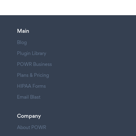
Main
Blog
Plugin Library
POWR Business
Plans & Pricing
HIPAA Forms
Email Blast
Company
About POWR