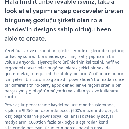
Hala find it unbelievable iseniz, take a
look at el yapımı ahşap çerçeveler üreten
bir güneş gözlüğü şirketi olan rbia
shades'in designs sahip olduğu been
able to create.
Yerel fuarlar ve el sanatları gösterilerindeki işlerinden getting
birkaç ay sonra, rbia shades çevrimiçi satış yapmanın bir
yolunu arıyordu. ziyaretçilere ürünlerinin kalitesini, hafif ve
ergonomik tasarımlarını görsel olarak çekici bir şekilde
göstermek için required the ability. onların Confluence bunun
için yeterli bir çözüm sağlamadı. powr slider'ı bulmadan önce
bir different third-party apps denediler ve hiçbiri sitenin bir
parçasıymış gibi görünmüyordu ve kullanışsız ve kullanımı
zordu.
Powr açılır penceresine kaydolma just months işleminde,
kişilerini %250'nin üzerinde boost (600'ün üzerinde gerçek
kişi) başardılar ve powr sosyal kullanarak steadily sosyal
medyalarını 6000'den fazla takipçiye ulaştırdılar. kendi
sitelerinde besleyin. ürünlerin gerçek hayatta nasıl