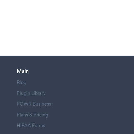
Main
Blog
Plugin Library
POWR Business
Plans & Pricing
HIPAA Forms