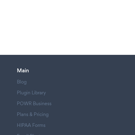
Main
Blog
Plugin Library
POWR Business
Plans & Pricing
HIPAA Forms