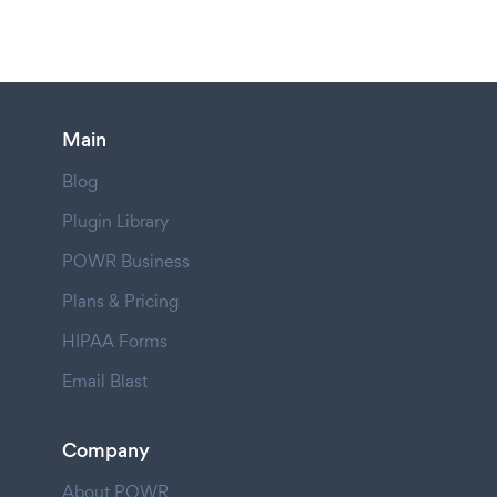
Main
Blog
Plugin Library
POWR Business
Plans & Pricing
HIPAA Forms
Email Blast
Company
About POWR