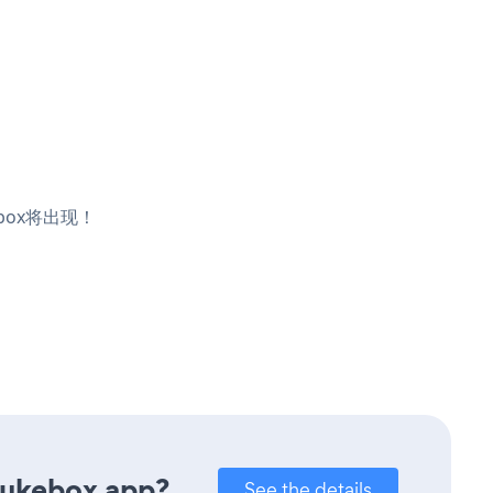
box将出现！
Jukebox app?
See the details