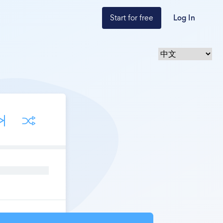
Start for free
Log In