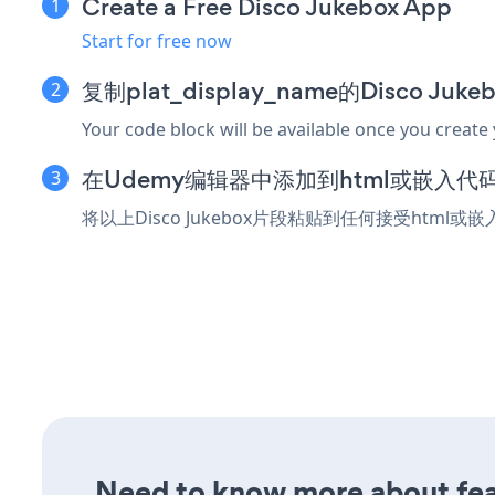
Create a Free Disco Jukebox App
Start for free now
复制plat_display_name的Disco Ju
Your code block will be available once you create
在Udemy编辑器中添加到html或嵌入代
将以上Disco Jukebox片段粘贴到任何接受html或
Need to know more about feat