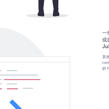
一些
或拥
Ju
其他
com
的 f