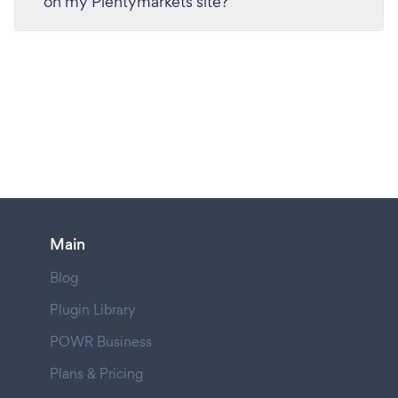
on my Plentymarkets site?
Main
Blog
Plugin Library
POWR Business
Plans & Pricing