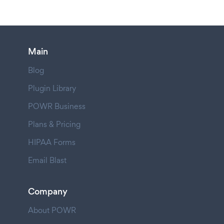
Main
Blog
Plugin Library
POWR Business
Plans & Pricing
HIPAA Forms
Email Blast
Company
About POWR