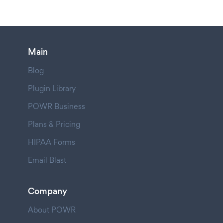
Main
Blog
Plugin Library
POWR Business
Plans & Pricing
HIPAA Forms
Email Blast
Company
About POWR