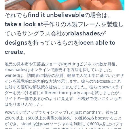
それでもfind it unbelievableの場合は、
take a look at手作りの木製フレームを製造し
ているサングラス会社のrbiashadesが
designsを持っているものをbeen able to
create。
地元の見本市や工芸品ショーでのgettingビジネスの数か月後、
rbiashadesはオンラインで販売する方法を探していました。
wantedは、訪問者に製品の品質、軽量で人間工学に基づいたデザ
インを視覚的に魅力的な方法で示します。彼らのNexcessはこれ
に対する適切な解決策を提供しませんでした。彼らはpowrスライ
ダーを見つける前にdifferent third-party appsを試しましたが、
サイトの一部であるかのように見えず、不格好で使いにくいもの
はありませんでした。
Powrポップアップでサインアップしたjust monthsで、彼らは
250％以上（600以上の実際の連絡先）の連絡先をboostすること
ができ、steadilyはpowrソーシャルを利用して6000人以上のフォ