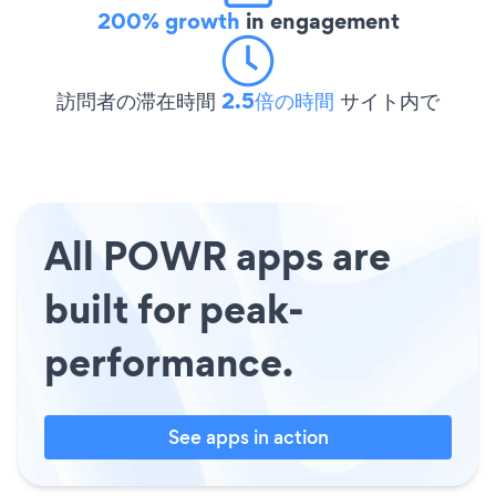
200% growth
in engagement
訪問者の滞在時間
2.5倍の時間
サイト内で
All POWR apps are
built for peak-
performance.
See apps in action