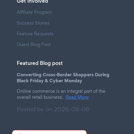
Get Involved
Affiliate Program
Success Stories
Feature Requests
Guest Blog Post
Featured Blog post
Converting Cross-Border Shoppers During
Black Friday & Cyber Monday
Online commerce is an integral part of the
overall retail business.
Read More
Posted by on
2026-08-06