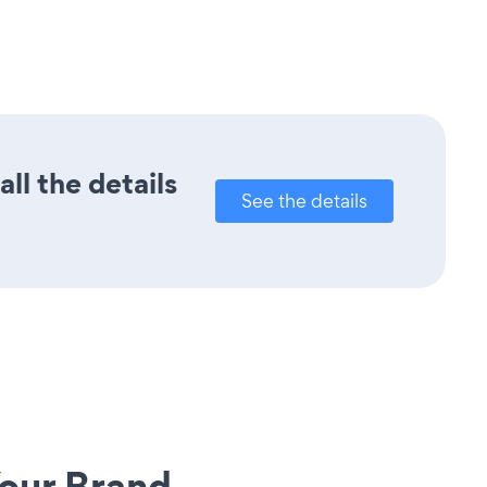
ll the details
See the details
our Brand