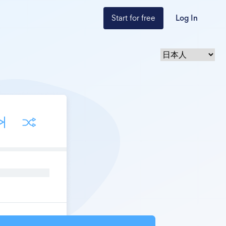
Start for free
Log In