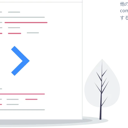
他の
co
する