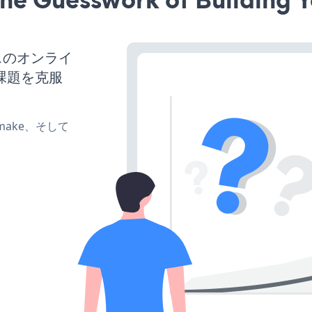
ネスのオンライ
課題を克服
e、make、そして