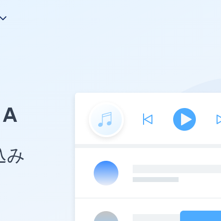
A
め込み