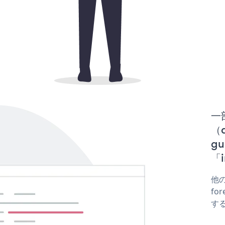
一
（d
g
「i
他の
for
する