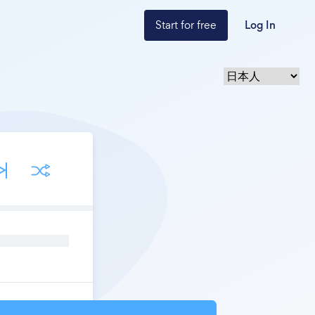
Start for free
Log In