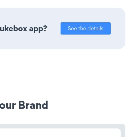
Jukebox app?
See the details
our Brand