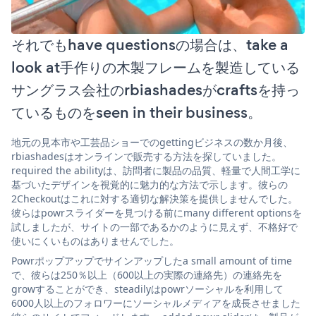
それでもhave questionsの場合は、take a
look at手作りの木製フレームを製造している
サングラス会社のrbiashadesがcraftsを持っ
ているものをseen in their business。
地元の見本市や工芸品ショーでのgettingビジネスの数か月後、
rbiashadesはオンラインで販売する方法を探していました。
required the abilityは、訪問者に製品の品質、軽量で人間工学に
基づいたデザインを視覚的に魅力的な方法で示します。彼らの
2Checkoutはこれに対する適切な解決策を提供しませんでした。
彼らはpowrスライダーを見つける前にmany different optionsを
試しましたが、サイトの一部であるかのように見えず、不格好で
使いにくいものはありませんでした。
Powrポップアップでサインアップしたa small amount of time
で、彼らは250％以上（600以上の実際の連絡先）の連絡先を
growすることができ、steadilyはpowrソーシャルを利用して
6000人以上のフォロワーにソーシャルメディアを成長させました