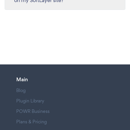
on my SoftLayer site?
Main
Blog
Plugin Library
POWR Business
Plans & Pricing