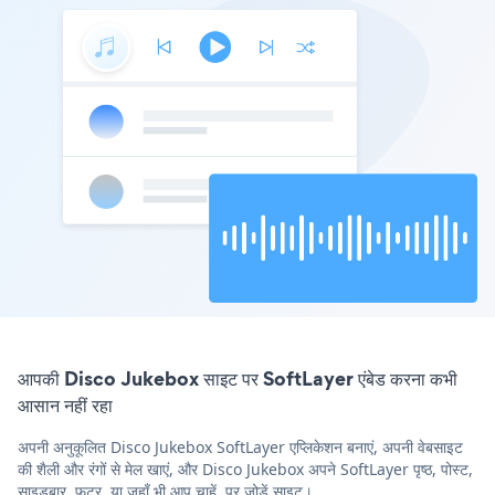
आपकी Disco Jukebox साइट पर SoftLayer एंबेड करना कभी
आसान नहीं रहा
अपनी अनुकूलित Disco Jukebox SoftLayer एप्लिकेशन बनाएं, अपनी वेबसाइट
की शैली और रंगों से मेल खाएं, और Disco Jukebox अपने SoftLayer पृष्ठ, पोस्ट,
साइडबार, फुटर, या जहाँ भी आप चाहें, पर जोड़ें साइट।