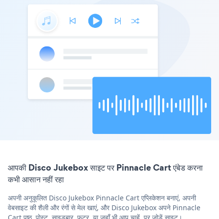
आपकी Disco Jukebox साइट पर Pinnacle Cart एंबेड करना
कभी आसान नहीं रहा
अपनी अनुकूलित Disco Jukebox Pinnacle Cart एप्लिकेशन बनाएं, अपनी
वेबसाइट की शैली और रंगों से मेल खाएं, और Disco Jukebox अपने Pinnacle
Cart पृष्ठ, पोस्ट, साइडबार, फुटर, या जहाँ भी आप चाहें, पर जोड़ें साइट।