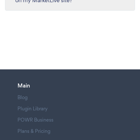
on my MarketLive site?
Main
Blog
Plugin Library
POWR Business
Plans & Pricing