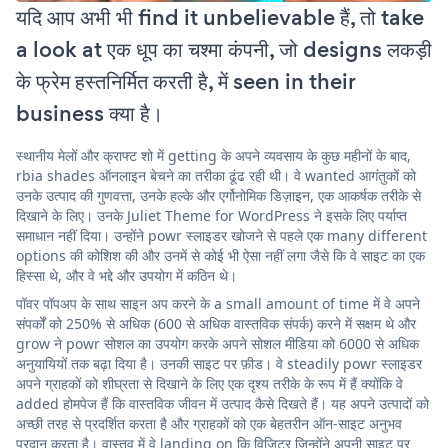
यदि आप अभी भी find it unbelievable हैं, तो take
a look at एक धूप का चश्मा कंपनी, जो designs लकड़ी
के फ्रेम हस्तनिर्मित करती है, में seen in their
business क्या है।
स्थानीय मेलों और क्राफ्ट शो में getting के अपने व्यवसाय के कुछ महीनों के बाद,
rbia shades ऑनलाइन बेचने का तरीका ढूंढ रही थी। वे wanted आगंतुकों को
उनके उत्पाद की गुणवत्ता, उनके हल्के और एर्गोनोमिक डिज़ाइन, एक आकर्षक तरीके से
दिखाने के लिए। उनके Juliet Theme for WordPress ने इसके लिए पर्याप्त
समाधान नहीं दिया। उन्होंने powr स्लाइडर खोजने से पहले एक many different
options की कोशिश की और उनमें से कोई भी ऐसा नहीं लगा जैसे कि वे साइट का एक
हिस्सा थे, और वे भद्दे और उपयोग में कठिन थे।
पॉवर पॉपअप के साथ साइन अप करने के a small amount of time में वे अपने
संपर्कों को 250% से अधिक (600 से अधिक वास्तविक संपर्क) करने में सक्षम थे और
grow ने powr सोशल का उपयोग करके अपने सोशल मीडिया को 6000 से अधिक
अनुयायियों तक बढ़ा दिया है। उनकी साइट पर फ़ीड। वे steadily powr स्लाइडर
अपने ग्राहकों को शीघ्रता से दिखाने के लिए एक दृश्य तरीके के रूप में हैं क्योंकि वे
added होमपेज हैं कि वास्तविक जीवन में उत्पाद कैसे दिखते हैं। यह अपने उत्पादों को
अच्छी तरह से प्रदर्शित करता है और ग्राहकों को एक बेहतरीन ऑन-साइट अनुभव
प्रदान करता है। वास्तव में वे landing on कि विज़िटर जिन्होंने अपनी साइट पर