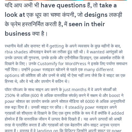
यदि आप अभी भी have questions हैं, तो take a
look at एक धूप का चश्मा कंपनी, जो designs लकड़ी
के फ्रेम हस्तनिर्मित करती है, में seen in their
business क्या है।
स्थानीय मेलों और क्राफ्ट शो में getting के अपने व्यवसाय के कुछ महीनों के बाद,
rbia shades ऑनलाइन बेचने का तरीका ढूंढ रही थी। वे wanted आगंतुकों को
उनके उत्पाद की गुणवत्ता, उनके हल्के और एर्गोनोमिक डिज़ाइन, एक आकर्षक तरीके से
दिखाने के लिए। उनके Customify for WordPress ने इसके लिए पर्याप्त समाधान
नहीं दिया। उन्होंने powr स्लाइडर खोजने से पहले एक many different
options की कोशिश की और उनमें से कोई भी ऐसा नहीं लगा जैसे कि वे साइट का एक
हिस्सा थे, और वे भद्दे और उपयोग में कठिन थे।
पॉवर पॉपअप के साथ साइन अप करने के just months में वे अपने संपर्कों को
250% से अधिक (600 से अधिक वास्तविक संपर्क) करने में सक्षम थे और boost ने
powr सोशल का उपयोग करके अपने सोशल मीडिया को 6000 से अधिक अनुयायियों
तक बढ़ा दिया है। उनकी साइट पर फ़ीड। वे steadily powr स्लाइडर अपने
ग्राहकों को शीघ्रता से दिखाने के लिए एक दृश्य तरीके के रूप में हैं क्योंकि वे added
होमपेज हैं कि वास्तविक जीवन में उत्पाद कैसे दिखते हैं। यह अपने उत्पादों को अच्छी
तरह से प्रदर्शित करता है और ग्राहकों को एक बेहतरीन ऑन-साइट अनुभव प्रदान
करता है। वास्तव में वे landing on कि विज़िटर जिन्होंने अपनी साइट पर powr