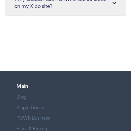
on my Kibo site?
Main
Blog
Plugin Library
POWR Business
Plans & Pricing