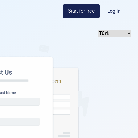
Start for free
Log In