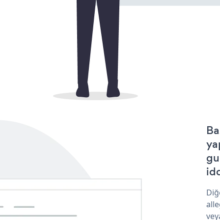
Ba
ya
gu
idd
Diğ
all
vey