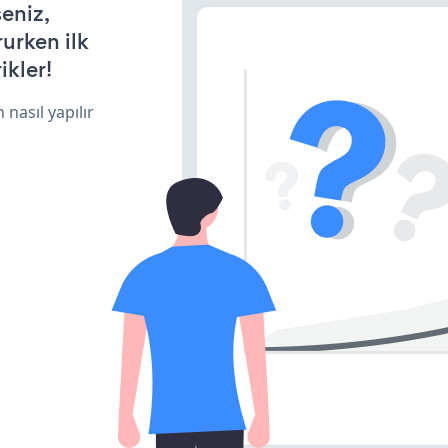
seniz,
rurken ilk
ikler!
 nasıl yapılır