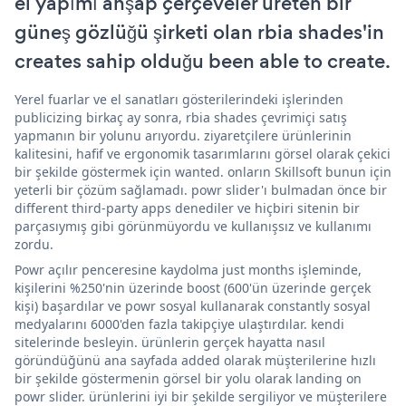
el yapımı ahşap çerçeveler üreten bir
güneş gözlüğü şirketi olan rbia shades'in
creates sahip olduğu been able to create.
Yerel fuarlar ve el sanatları gösterilerindeki işlerinden
publicizing birkaç ay sonra, rbia shades çevrimiçi satış
yapmanın bir yolunu arıyordu. ziyaretçilere ürünlerinin
kalitesini, hafif ve ergonomik tasarımlarını görsel olarak çekici
bir şekilde göstermek için wanted. onların Skillsoft bunun için
yeterli bir çözüm sağlamadı. powr slider'ı bulmadan önce bir
different third-party apps denediler ve hiçbiri sitenin bir
parçasıymış gibi görünmüyordu ve kullanışsız ve kullanımı
zordu.
Powr açılır penceresine kaydolma just months işleminde,
kişilerini %250'nin üzerinde boost (600'ün üzerinde gerçek
kişi) başardılar ve powr sosyal kullanarak constantly sosyal
medyalarını 6000'den fazla takipçiye ulaştırdılar. kendi
sitelerinde besleyin. ürünlerin gerçek hayatta nasıl
göründüğünü ana sayfada added olarak müşterilerine hızlı
bir şekilde göstermenin görsel bir yolu olarak landing on
powr slider. ürünlerini iyi bir şekilde sergiliyor ve müşterilere