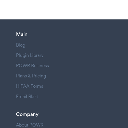
Main
Blog
Plugin Library
POWR Business
Plans & Pricing
HIPAA Forms
Email Blast
Company
About POWR