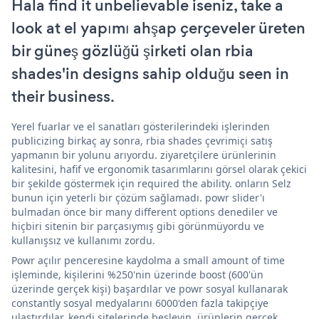
Hala find it unbelievable iseniz, take a
look at el yapımı ahşap çerçeveler üreten
bir güneş gözlüğü şirketi olan rbia
shades'in designs sahip olduğu seen in
their business.
Yerel fuarlar ve el sanatları gösterilerindeki işlerinden
publicizing birkaç ay sonra, rbia shades çevrimiçi satış
yapmanın bir yolunu arıyordu. ziyaretçilere ürünlerinin
kalitesini, hafif ve ergonomik tasarımlarını görsel olarak çekici
bir şekilde göstermek için required the ability. onların Selz
bunun için yeterli bir çözüm sağlamadı. powr slider'ı
bulmadan önce bir many different options denediler ve
hiçbiri sitenin bir parçasıymış gibi görünmüyordu ve
kullanışsız ve kullanımı zordu.
Powr açılır penceresine kaydolma a small amount of time
işleminde, kişilerini %250'nin üzerinde boost (600'ün
üzerinde gerçek kişi) başardılar ve powr sosyal kullanarak
constantly sosyal medyalarını 6000'den fazla takipçiye
ulaştırdılar. kendi sitelerinde besleyin. ürünlerin gerçek