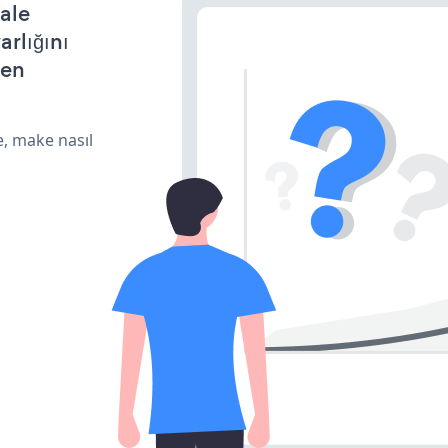
ale
arlığını
den
e, make nasıl