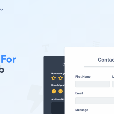
For
b