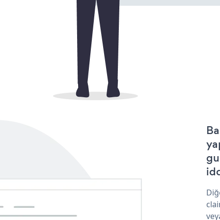
Ba
ya
gu
idd
Diğ
cla
vey