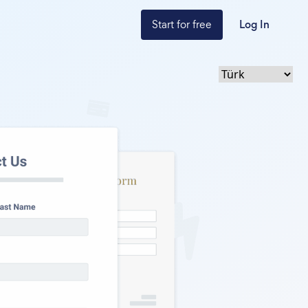
Start for free
Log In