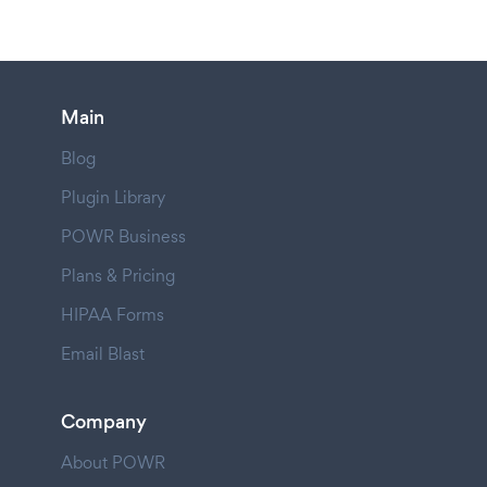
Main
Blog
Plugin Library
POWR Business
Plans & Pricing
HIPAA Forms
Email Blast
Company
About POWR