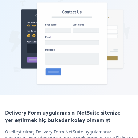
Delivery Form uygulamasını NetSuite sitenize
yerleştirmek hiç bu kadar kolay olmamıştı
Özelleştirilmiş Delivery Form NetSuite uygulamanızı
oluşturun, web sitenizin stiline ve renklerine uyun ve Delivery