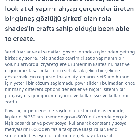
look at el yapımı ahşap çerçeveler üreten
bir güneş gözlüğü şirketi olan rbia
shades'in crafts sahip olduğu been able
to create.
Yerel fuarlar ve el sanatları gösterilerindeki işlerinden getting
birkaç ay sonra, rbia shades çevrimiçi satış yapmanın bir
yolunu arıyordu. ziyaretçilere ürünlerinin kalitesini, hafif ve
ergonomik tasarımlarını görsel olarak çekici bir şekilde
göstermek için required the ability. onların NetSuite bunun
için yeterli bir çözüm sağlamadı. powr slider'ı bulmadan önce
bir many different options denediler ve hiçbiri sitenin bir
parçasıymış gibi görünmüyordu ve kullanışsız ve kullanımı
zordu.
Powr açılır penceresine kaydolma just months işleminde,
kişilerini %250'nin üzerinde grow (600'ün üzerinde gerçek
kişi) başardılar ve powr sosyal kullanarak constantly sosyal
medyalarını 6000'den fazla takipçiye ulaştırdılar. kendi
sitelerinde besleyin. ürünlerin gerçek hayatta nasıl