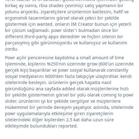
birkaç ay sonra, rbia shades çevrimiçi satış yapmanın bir
yolunu arıyordu. ziyaretçilere ürünlerinin kalitesini, hafif ve
ergonomik tasarımlarını görsel olarak çekici bir şekilde
göstermek için wanted. onların IM Creator bunun için yeterli
bir çözüm sağlamadı. powr slider'ı bulmadan önce bir
different third-party apps denediler ve hiçbiri sitenin bir
parçasıymış gibi görünmüyordu ve kullanışsız ve kullanımı
zordu.
Powr açılır penceresine kaydolma a small amount of time
işleminde, kişilerini %250'nin üzerinde grow (600'ün üzerinde
gerçek kişi) başardılar ve powr sosyal kullanarak constantly
sosyal medyalarını 6000'den fazla takipçiye ulaştırdılar. kendi
sitelerinde besleyin. ürünlerin gerçek hayatta nasıl
göründüğünü ana sayfada added olarak müşterilerine hızlı
bir şekilde göstermenin görsel bir yolu olarak coming to powr
slider. ürünlerini iyi bir şekilde sergiliyor ve müşterilere
mükemmel bir yerinde deneyim yaşatıyor. aslında, sitelerinde
powr uygulamalarıyla etkileşime giren ziyaretçilerin
sitelerindeki diğer kişilerden 2,5 kat daha uzun süre
etkileşimde bulundukları reported.