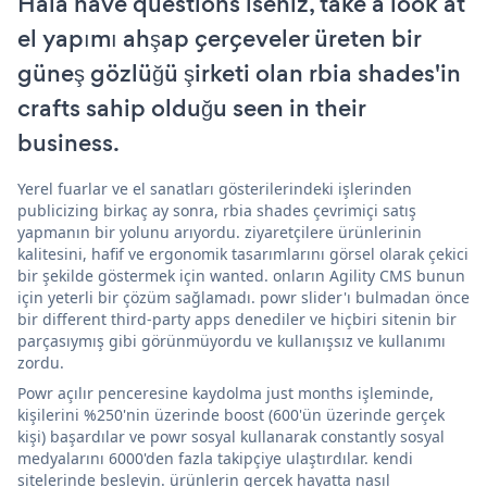
Hala have questions iseniz, take a look at
el yapımı ahşap çerçeveler üreten bir
güneş gözlüğü şirketi olan rbia shades'in
crafts sahip olduğu seen in their
business.
Yerel fuarlar ve el sanatları gösterilerindeki işlerinden
publicizing birkaç ay sonra, rbia shades çevrimiçi satış
yapmanın bir yolunu arıyordu. ziyaretçilere ürünlerinin
kalitesini, hafif ve ergonomik tasarımlarını görsel olarak çekici
bir şekilde göstermek için wanted. onların Agility CMS bunun
için yeterli bir çözüm sağlamadı. powr slider'ı bulmadan önce
bir different third-party apps denediler ve hiçbiri sitenin bir
parçasıymış gibi görünmüyordu ve kullanışsız ve kullanımı
zordu.
Powr açılır penceresine kaydolma just months işleminde,
kişilerini %250'nin üzerinde boost (600'ün üzerinde gerçek
kişi) başardılar ve powr sosyal kullanarak constantly sosyal
medyalarını 6000'den fazla takipçiye ulaştırdılar. kendi
sitelerinde besleyin. ürünlerin gerçek hayatta nasıl