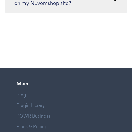
on my Nuvemshop site?
Main
Blog
Plugin Library
POWR Business
Plans & Pricing