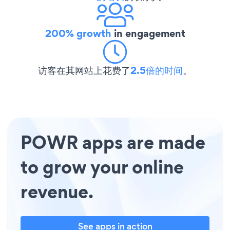
200% growth
in engagement
访客在其网站上花费了
2.5倍的时间
。
POWR apps are made
to grow your online
revenue.
See apps in action