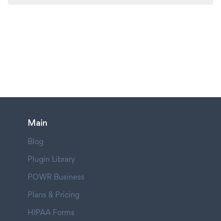
Main
Blog
Plugin Library
POWR Business
Plans & Pricing
HIPAA Forms