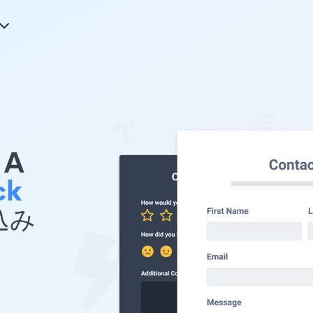
A
ck
め込み