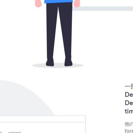
一
De
D
t
他の
for