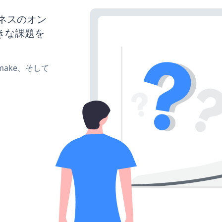
ジネスのオン
きな課題を
e、make、そして