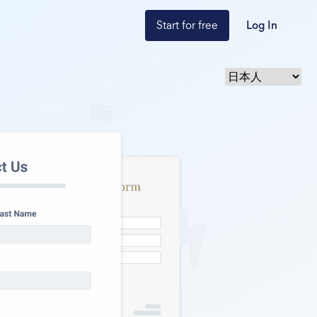
Start for free
Log In