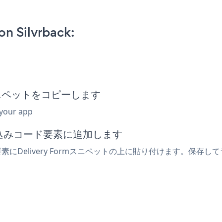
n Silvrback:
込みスニペットをコピーします
 your app
埋め込みコード要素に追加します
要素にDelivery Formスニペットの上に貼り付けます。保存して