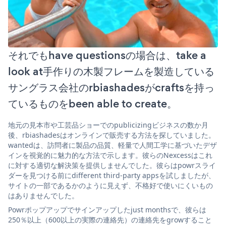
それでもhave questionsの場合は、take a
look at手作りの木製フレームを製造している
サングラス会社のrbiashadesがcraftsを持っ
ているものをbeen able to create。
地元の見本市や工芸品ショーでのpublicizingビジネスの数か月
後、rbiashadesはオンラインで販売する方法を探していました。
wantedは、訪問者に製品の品質、軽量で人間工学に基づいたデザ
インを視覚的に魅力的な方法で示します。彼らのNexcessはこれ
に対する適切な解決策を提供しませんでした。彼らはpowrスライ
ダーを見つける前にdifferent third-party appsを試しましたが、
サイトの一部であるかのように見えず、不格好で使いにくいもの
はありませんでした。
Powrポップアップでサインアップしたjust monthsで、彼らは
250％以上（600以上の実際の連絡先）の連絡先をgrowすること