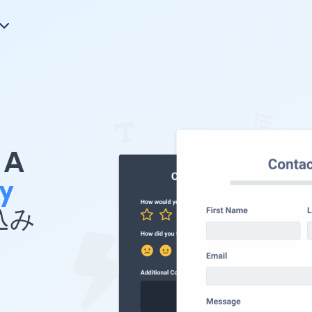
A
y
め込み