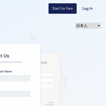
Start for free
Log In