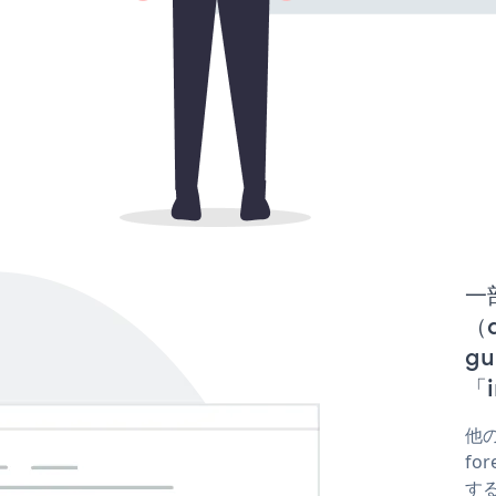
一
（d
gu
「i
他の
for
する