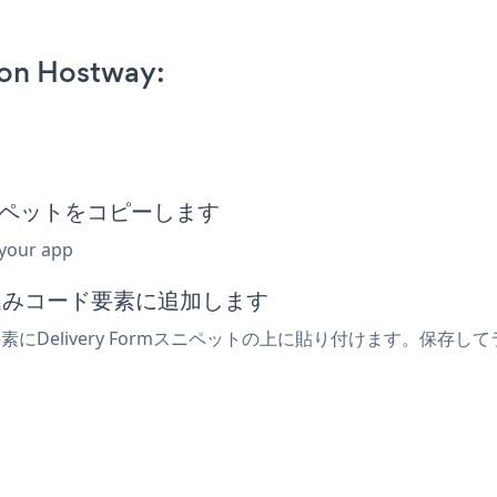
 on Hostway:
みスニペットをコピーします
 your app
め込みコード要素に追加します
素にDelivery Formスニペットの上に貼り付けます。保存してラ