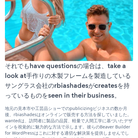
それでもhave questionsの場合は、take a
look at手作りの木製フレームを製造している
サングラス会社のrbiashadesがcreatesを持
っているものをseen in their business。
地元の見本市や工芸品ショーでのpublicizingビジネスの数か月
後、rbiashadesはオンラインで販売する方法を探していました。
wantedは、訪問者に製品の品質、軽量で人間工学に基づいたデザ
インを視覚的に魅力的な方法で示します。彼らのBeaver Builder
for WordPressはこれに対する適切な解決策を提供しませんでし