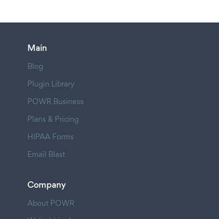
Main
Blog
Plugin Library
POWR Business
Plans & Pricing
HIPAA Forms
Email Blast
Company
About POWR